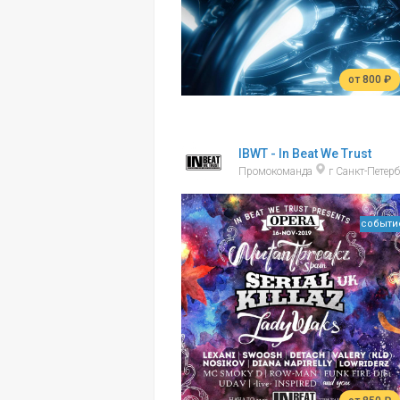
от 800 ₽
IBWT - In Beat We Trust
Промокоманда
г Санкт-Петер
событи