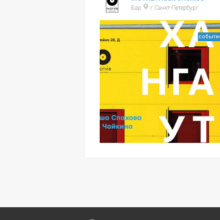
Бар
г Санкт-Петербург
событи