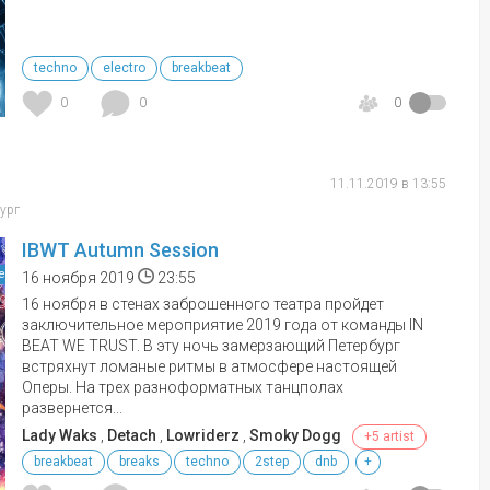
techno
electro
breakbeat
0
0
0
11.11.2019 в 13:55
бург
IBWT Autumn Session
е
16 ноября 2019
23:55
16 ноября в стенах заброшенного театра пройдет
заключительное мероприятие 2019 года от команды IN
BEAT WE TRUST. В эту ночь замерзающий Петербург
встряхнут ломаные ритмы в атмосфере настоящей
Оперы. На трех разноформатных танцполах
развернется...
Lady Waks
,
Detach
,
Lowriderz
,
Smoky Dogg
+5 artist
breakbeat
breaks
techno
2step
dnb
+