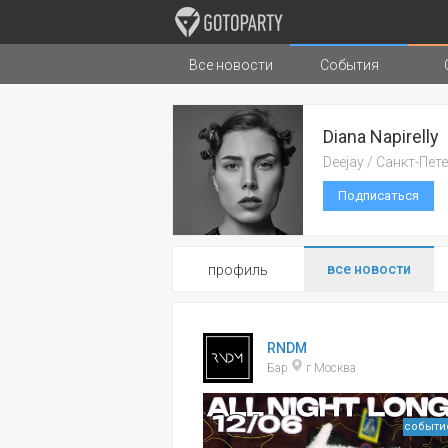
Все новости
События
Города
Музыка
Типы стран
Diana Napirelly
Deejay / Санкт-Пет
Подписаться
все новости
профиль
RNDM
Бар
г Москва
событи