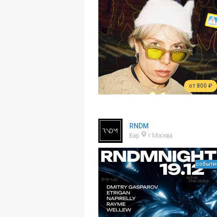
от 800 ₽
RNDM
Бар
г Москва
событи