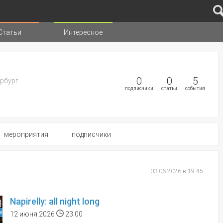
Статьи
Интересное
иц
0
0
5
ербург
подписчики
статьи
события
мероприятия
подписчики
03.06.2026 в 19:45
Napirelly: all night long
е
12 июня 2026
23:00