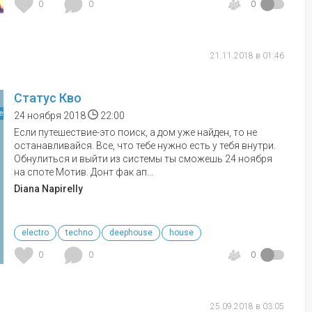
0
0
0
21.11.2018 в 01:46
Статус Кво
е
24 ноября 2018
22:00
Если путешествие-это поиск, а дом уже найден, то не
останавливайся. Все, что тебе нужно есть у тебя внутри.
Обнулиться и выйти из системы ты сможешь 24 ноября
на споте Мотив. Донт фак ап...
Diana Napirelly
electro
techno
deephouse
house
0
0
0
25.09.2018 в 03:05