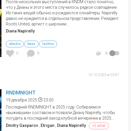
После нескольких выступлений в RNDM стало понятно,
что у Дианы и этого места случилось редкое совпадение.
Из таких вещей обычно и рождаются олнайтеры. Napirelly
давно не нуждается в отдельном представлении. Резидент
Roots United, артист с широким...
Diana Napirelly
electro
bass
techno
0
0
0
15.12.2025 в 20:57
RNDMNIGHT
е
19 декабря 2025
23:00
Последний RNDMNIGHT в 2025 году. Собираемся
«выжившим» составом и позвали Диану Napirelly, чтобы
погудеть в последний заход клубной вечеринки в 2025...
Dmitry Gasparov
,
Etrigan
,
Diana Napirelly
+2 artist