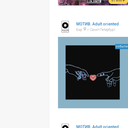
от 850 ₽
МОТИВ. Adult oriented
Бар
г Санкт-Петербург
событи
МОТИВ. Adult oriented