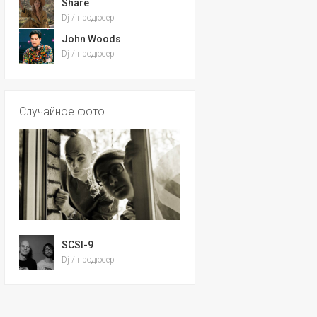
Share
Dj / продюсер
John Woods
Dj / продюсер
Случайное фото
SCSI-9
Dj / продюсер