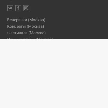
Вечеринки (Москва)
Концерты (Москва)
Фестивали (Москва)
Ночные клубы (Москва)
Бары (Москва)
Dj's (Москва)
Вечеринки (Санкт-Петербург)
Концерты (Санкт-Петербург)
Фестивали (Санкт-Петербург)
Ночные клубы (Санкт-Петербург)
Бары (Санкт-Петербург)
Dj's (Санкт-Петербург)
Места
Артисты