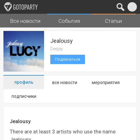
Все новости
События
Статьи
Города
Музыка
Jealousy
Deejay
Подписаться
профиль
все новости
мероприятия
подписчики
Jealousy
There are at least 3 artists who use the name
Jealousy.