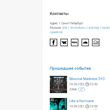
Контакты
Адрес: г Санкт-Петербург
Музыка:
dnb
/
drumnbass
/
dubstep
/
hardc
speedcore
Прошедшие события
Moscow Madness 5YO
26.03.2022
23:30
Orbet
+7
Like a Hurricane
16.04.2021
23:00