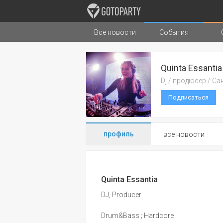
Все новости
События
Города
Музыка
Типы стран
Quinta Essantia
Dj / продюсер / Са
Подписаться
профиль
все новости
Quinta Essantia
DJ, Producer
Drum&Bass ; Hardcore