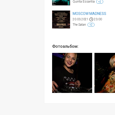
Quinta Essantia
+2
MOSCOW MADNESS
20.03.2021
23:00
The Satan
+2
Фотоальбом: