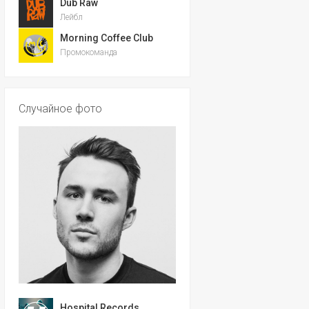
Dub Raw
Лейбл
Morning Coffee Club
Промокоманда
Случайное фото
Hospital Records