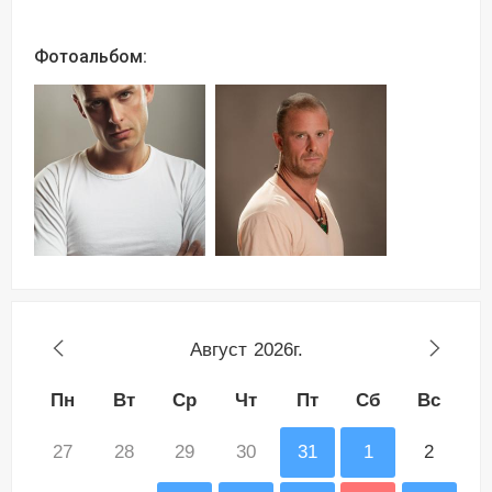
Фотоальбом:
Август
2026г.
Пн
Вт
Ср
Чт
Пт
Сб
Вс
27
28
29
30
31
1
2