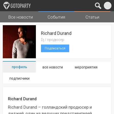
Все новости
События
Статьи
Города
Музыка
Richard Durand
Dj / продюсер
Подписаться
профиль
все новости
мероприятия
подписчики
Richard Durand
Richard Durand – голландский продюсер и
диджей, один из ведущих представителей