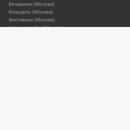
Вечеринки (Москва)
Концерты (Москва)
Фестивали (Москва)
Ночные клубы (Москва)
Бары (Москва)
Dj's (Москва)
Вечеринки (Санкт-Петербург)
Концерты (Санкт-Петербург)
Фестивали (Санкт-Петербург)
Ночные клубы (Санкт-Петербург)
Бары (Санкт-Петербург)
Dj's (Санкт-Петербург)
Места
Артисты
Промокоманды
Объекты