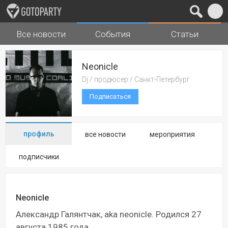
Все новости
События
Статьи
Города
Музыка
Neonicle
Dj / продюсер / Санкт-Петербург
Подписаться
профиль
все новости
мероприятия
подписчики
Neonicle
Александр Галянтчак, aka neonicle. Родился 27
августа 1985 года.