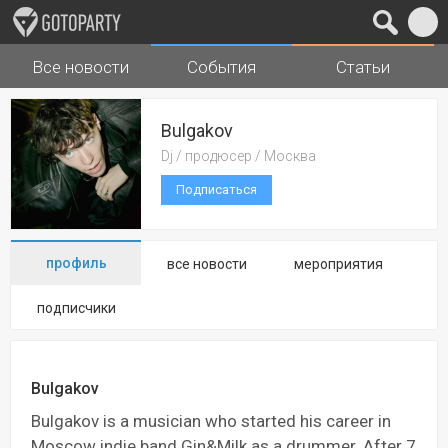
Все новости
События
Статьи
Города
Музыка
Bulgakov
Dj / продюсер / Москва
Подписаться
профиль
все новости
мероприятия
подписчики
Bulgakov
Bulgakov is a musician who started his career in
Moscow indie band Gin&Milk as a drummer. After 7