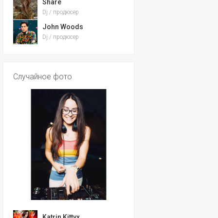
Share
Dj / продюсер
John Woods
Dj / продюсер
Случайное фото
Katrin Kittyx