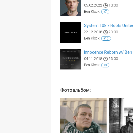
05.02.2022
13:00
Ben Klock
+7
System 108 x Roots Unite
22.12.2018
23:00
Ben Klock
+13
04.11.2018
23:00
Ben Klock
+8
Фотоальбом: