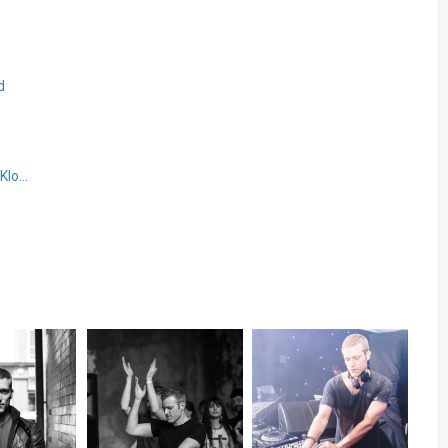
d
Innocence Reborn w/ Ben Klock