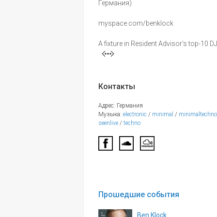
Германия)
myspace.com/benklock
A fixture in Resident Advisor’s top-10 DJ
Контакты
Адрес: Германия
Музыка:
electronic
/
minimal
/
minimaltechno
seenlive
/
techno
Прошедшие события
Ben Klock