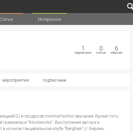
Статьи
Интересное
иц
1
0
6
подписчики
статьи
события
мероприятия
подписчики
емецкий DJ и продюсер minimal techno звучания. Кроме того,
 грамзаписи "Klockworks". Выступления автора и
 в ночном танцевальном клубе "Berghain" (г. Берлин,