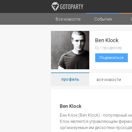
Все новости
События
Города
Музыка
Типы стран
Ben Klock
Dj / продюсер
Подписаться
профиль
все новости
Ben Klock
Бен Клок (Ben Klock) - популярный н
Клок является управляющим фирмой
организуемые им дискотеки проходят