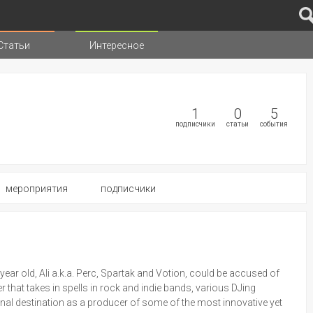
Статьи
Интересное
иц
1
0
5
подписчики
статьи
события
мероприятия
подписчики
r old, Ali a.k.a. Perc, Spartak and Votion, could be accused of
 that takes in spells in rock and indie bands, various DJing
inal destination as a producer of some of the most innovative yet