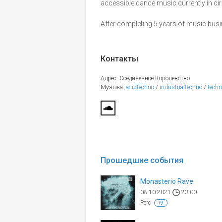
accessible dance music currently in cir
After completing 5 years of music bus
Контакты
Адрес: Соединенное Королевство
Музыка:
acidtechno
/
industrialtechno
/
tech
Прошедшие события
Monasterio Rave
08.10.2021
23:00
Perc
+9