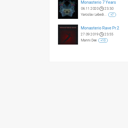
Monasterio 7 Years
06.11.2020
23:30
Yaroslav Lebedi...
+7
Monasterio Rave Pr.2
27.09.2019
23:55
Manni Dee
+10