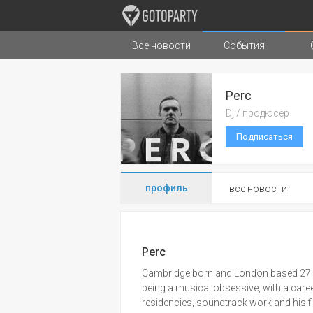
Все новости
События
Города
Музыка
Типы стран
Perc
Dj / продюсер
Подписаться
профиль
все новости
Perc
Cambridge born and London based 27 yea
being a musical obsessive, with a career
residencies, soundtrack work and his f