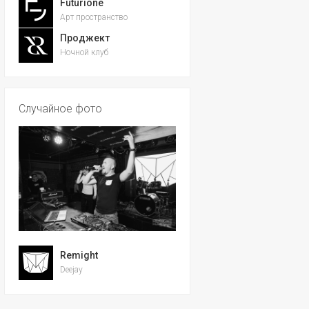
Futurione
Арт пространство
Проджект
Ночной клуб
Случайное фото
Remight
Deejay