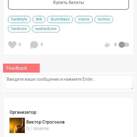
Купить билеты
hardstyle
dnb
drumnbass
trance
techno
hardcore
rawhardcore
0
0
0
Feedback:
Организатор:
Виктор Строгонов
Dj / продюсер