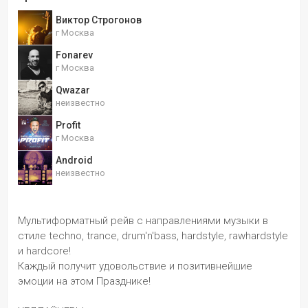
Виктор Строгонов
г Москва
Fonarev
г Москва
Qwazar
неизвестно
Profit
г Москва
Android
неизвестно
Мультиформатный рейв с направлениями музыки в 
стиле techno, trance, drum'n'bass, hardstyle, rawhardstyle 
и hardcore!
Каждый получит удовольствие и позитивнейшие 
эмоции на этом Празднике!