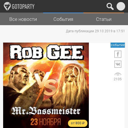
Все новости
События
Статьи
Города
Музыка
Дата публикации 29.10.2019 в 17:51
событие
2105
от 800 ₽