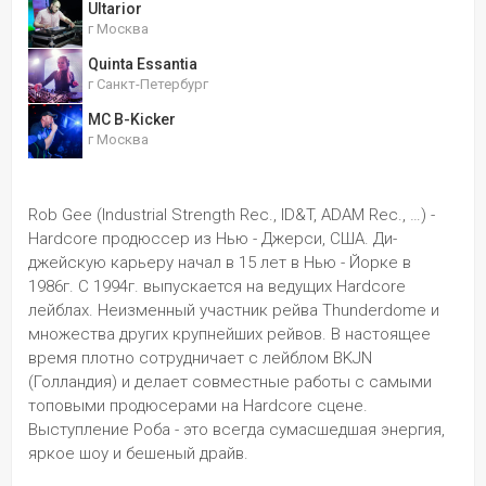
Ultarior
г Москва
Quinta Essantia
г Санкт-Петербург
MC B-Kicker
г Москва
Rob Gee (Industrial Strength Rec., ID&T, ADAM Rec., …) - 
Hardcore продюссер из Нью - Джерси, США. Ди-
джейскую карьеру начал в 15 лет в Нью - Йорке в 
1986г. С 1994г. выпускается на ведущих Hardcore 
лейблах. Неизменный участник рейва Thunderdome и 
множества других крупнейших рейвов. В настоящее 
время плотно сотрудничает с лейблом BKJN 
(Голландия) и делает совместные работы с самыми 
топовыми продюсерами на Hardcore сцене. 
Выступление Роба - это всегда сумасшедшая энергия, 
яркое шоу и бешеный драйв.