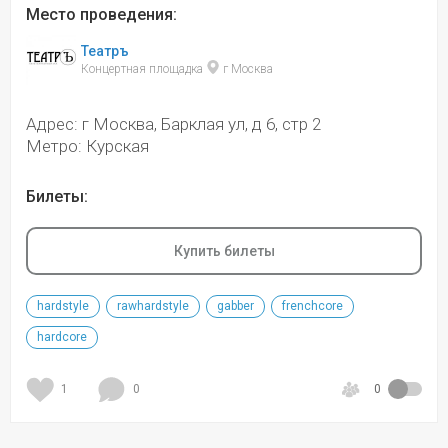
Место проведения:
Театръ
Концертная площадка 
 г Москва
Адрес: г Москва, Барклая ул, д 6, стр 2
Метро: Курская
Билеты:
Купить билеты
hardstyle
rawhardstyle
gabber
frenchcore
hardcore
1
0
0