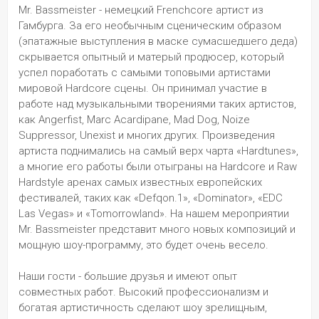
Mr. Bassmeister - немецкий Frenchcore артист из 
Гамбурга. За его необычным сценическим образом 
(эпатажные выступления в маске сумасшедшего деда) 
скрывается опытный и матерый продюсер, который 
успел поработать с самыми топовыми артистами 
мировой Hardcore сцены. Он принимал участие в 
работе над музыкальными творениями таких артистов, 
как Angerfist, Marc Acardipane, Mad Dog, Noize 
Suppressor, Unexist и многих других. Произведения 
артиста поднимались на самый верх чарта «Hardtunes», 
а многие его работы были отыграны на Hardcore и Raw 
Hardstyle аренах самых известных европейских 
фестивалей, таких как «Defqon.1», «Dominator», «EDC 
Las Vegas» и «Tomorrowland». На нашем мероприятии 
Mr. Bassmeister представит много новых композиций и 
мощную шоу-программу, это будет очень весело.
Наши гости - большие друзья и имеют опыт 
совместных работ. Высокий профессионализм и 
богатая артистичность сделают шоу зрелищным, 