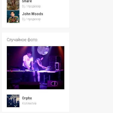
Share
Dj / продюсер
John Woods
Dj / продюсер
Случайное фото
Orphx
Коллектив