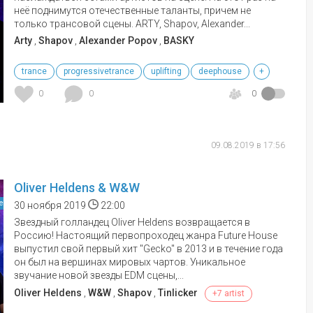
неё поднимутся отечественные таланты, причем не
только трансовой сцены. ARTY, Shapov, Alexander...
Arty
,
Shapov
,
Alexander Popov
,
BASKY
trance
progressivetrance
uplifting
deephouse
+
0
0
0
09.08.2019 в 17:56
Oliver Heldens & W&W
е
30 ноября 2019
22:00
Звездный голландец Oliver Heldens возвращается в
Россию! Настоящий первопроходец жанра Future House
выпустил свой первый хит "Gecko" в 2013 и в течение года
он был на вершинах мировых чартов. Уникальное
звучание новой звезды EDM сцены,...
Oliver Heldens
,
W&W
,
Shapov
,
Tinlicker
+7 artist