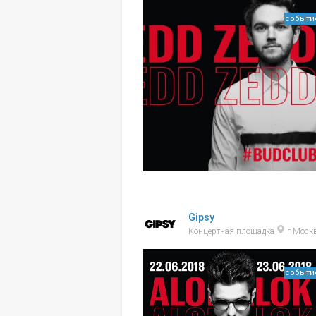
событи
Gipsy
Концертная площадка
г Моск
событи