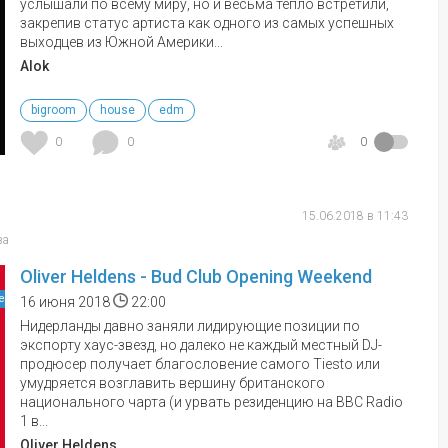
услышали по всему миру, но и весьма тепло встретили,
закрепив статус артиста как одного из самых успешных
выходцев из Южной Америки...
Alok
bigroom
house
edm
0
0
0
15.06.2018 в 11:43
ва
Oliver Heldens - Bud Club Opening Weekend
е
16 июня 2018
22:00
Нидерланды давно заняли лидирующие позиции по
экспорту хаус-звезд, но далеко не каждый местный DJ-
продюсер получает благословение самого Tiesto или
умудряется возглавить вершину британского
национального чарта (и урвать резиденцию на BBC Radio
1 в...
Oliver Heldens