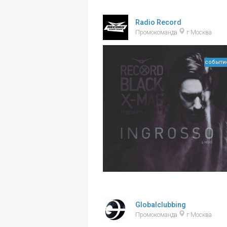
Radio Record
Промокоманда
г Москва
событи
Globalclubbing
Промокоманда
г Москва