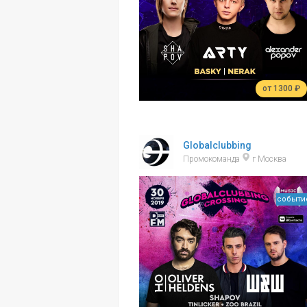
от 1300 ₽
Globalclubbing
Промокоманда
г Москва
событи