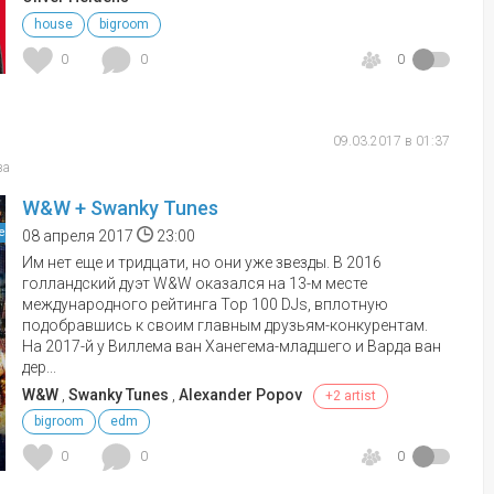
house
bigroom
0
0
0
09.03.2017 в 01:37
ва
W&W + Swanky Tunes
е
08 апреля 2017
23:00
Им нет еще и тридцати, но они уже звезды. В 2016
голландский дуэт W&W оказался на 13-м месте
международного рейтинга Top 100 DJs, вплотную
подобравшись к своим главным друзьям-конкурентам.
На 2017-й у Виллема ван Ханегема-младшего и Варда ван
дер...
W&W
,
Swanky Tunes
,
Alexander Popov
+2 artist
bigroom
edm
0
0
0