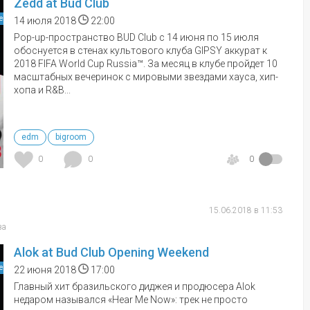
Zedd at Bud Club
е
14 июля 2018
22:00
Pop-up-пространство BUD Club с 14 июня по 15 июля
обоснуется в стенах культового клуба GIPSY аккурат к
2018 FIFA World Cup Russia™. За месяц в клубе пройдет 10
масштабных вечеринок с мировыми звездами хауса, хип-
хопа и R&B...
edm
bigroom
0
0
0
15.06.2018 в 11:53
ва
Alok at Bud Club Opening Weekend
е
22 июня 2018
17:00
Главный хит бразильского диджея и продюсера Alok
недаром назывался «Hear Me Now»: трек не просто