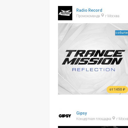
Radio Record
Промокоманда
г Москва
событи
от 1450 ₽
Gipsy
Концертная площадка
г Моск