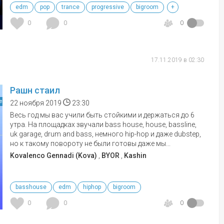
edm
pop
trance
progressive
bigroom
+
0
0
0
17.11.2019 в 02:30
Рашн стаил
е
22 ноября 2019
23:30
Весь год мы вас учили быть стойкими и держаться до 6
утра. На площадках звучали bass house, house, bassline,
uk garage, drum and bass, немного hip-hop и даже dubstep,
но к такому повороту не были готовы даже мы...
Kovalenco Gennadi (Kova)
,
BYOR
,
Kashin
basshouse
edm
hiphop
bigroom
0
0
0