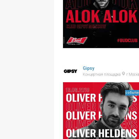
Gipsy
Концертная площадка
г Моск
событи