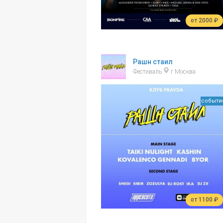
от 2000 ₽
Рашн стаил
Фестиваль
г Москва
событи
от 1100 ₽