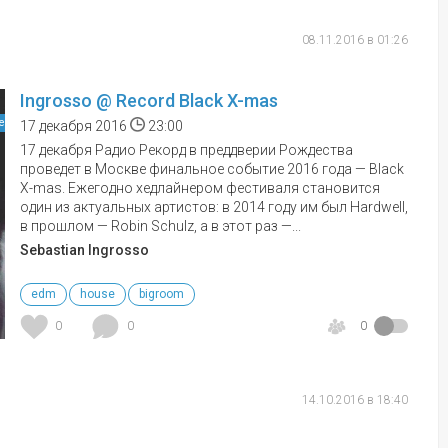
08.11.2016 в 01:26
Ingrosso @ Record Black X-mas
е
17 декабря 2016
23:00
17 декабря Радио Рекорд в преддверии Рождества
проведет в Москве финальное событие 2016 года — Black
X-mas. Ежегодно хедлайнером фестиваля становится
один из актуальных артистов: в 2014 году им был Hardwell,
в прошлом — Robin Schulz, а в этот раз —...
Sebastian Ingrosso
edm
house
bigroom
0
0
0
14.10.2016 в 18:40