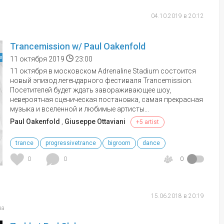
04.10.2019 в 20:12
Trancemission w/ Paul Oakenfold
е
11 октября 2019
23:00
11 октября в московском Adrenaline Stadium состоится
новый эпизод легендарного фестиваля Trancemission.
Посетителей будет ждать завораживающее шоу,
невероятная сценическая постановка, самая прекрасная
музыка и вселенной и любимые артисты...
Paul Oakenfold
,
Giuseppe Ottaviani
+5 artist
trance
progressivetrance
bigroom
dance
0
0
0
15.06.2018 в 20:19
ва