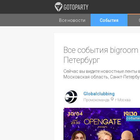
Все новости
События
Города
Музыка
Типы стран
Все события bigroom 
Петербург
Сейчас вы видите новостные ленты в
Московская область, Санкт-Петербу
Globalclubbing
Промокоманда
г Москва
событи