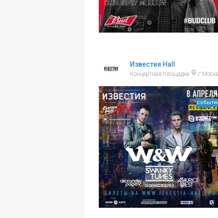
Известия Hall
Концертная площадка
г Моск
событи