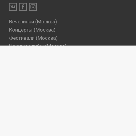
Вечеринки (Москва)
Концерты (Москва)
Фестивали (Москва)
Ночные клубы (Москва)
Бары (Москва)
Dj's (Москва)
Вечеринки (Санкт-Петербург)
Концерты (Санкт-Петербург)
Фестивали (Санкт-Петербург)
Ночные клубы (Санкт-Петербург)
Бары (Санкт-Петербург)
Dj's (Санкт-Петербург)
Места
Артисты