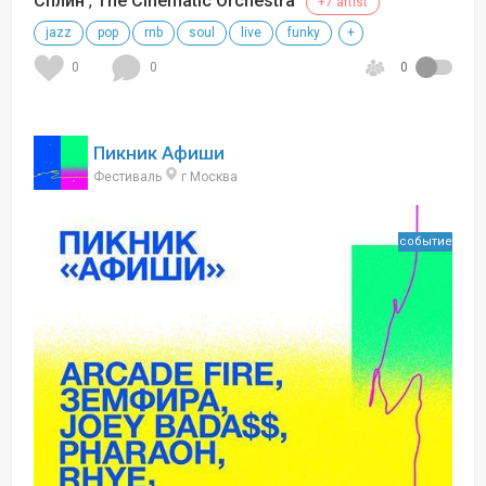
Сплин
,
The Cinematic Orchestra
+7 artist
jazz
pop
rnb
soul
live
funky
+
0
0
0
Пикник Афиши
Фестиваль
г Москва
событие