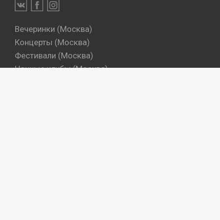
Вечеринки (Москва)
Концерты (Москва)
Фестивали (Москва)
Ночные клубы (Москва)
Бары (Москва)
Dj's (Москва)
Вечеринки (Санкт-Петербург)
Концерты (Санкт-Петербург)
Фестивали (Санкт-Петербург)
Ночные клубы (Санкт-Петербург)
Бары (Санкт-Петербург)
Dj's (Санкт-Петербург)
Места
Артисты
Промокоманды