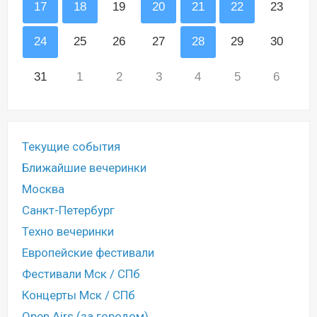
17
18
19
20
21
22
23
24
25
26
27
28
29
30
31
1
2
3
4
5
6
Текущие события
Ближайшие вечеринки
Москва
Санкт-Петербург
Техно вечеринки
Европейские фестивали
Фестивали Мск / СПб
Концерты Мск / СПб
Open Airs (за городом)