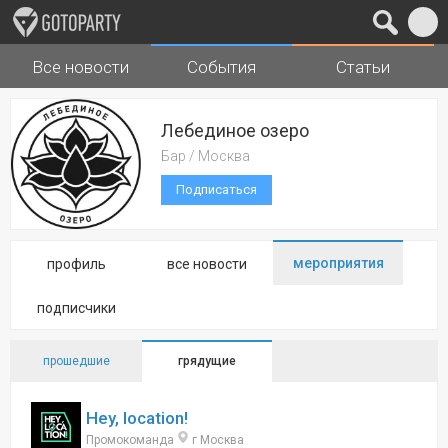
Все новости
События
Статьи
Города
Музыка
Лебединое озеро
Бар / Москва
Подписаться
мероприятия
профиль
все новости
подписчики
прошедшие
грядущие
Hey, location!
Промокоманда
г Москва