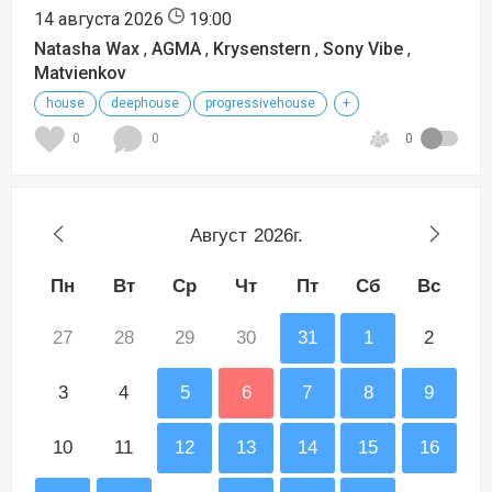
14 августа 2026
19:00
Natasha Wax
,
AGMA
,
Krysenstern
,
Sony Vibe
,
Matvienkov
house
deephouse
progressivehouse
+
0
0
0
Август
2026г.
Пн
Вт
Ср
Чт
Пт
Сб
Вс
27
28
29
30
31
1
2
3
4
5
6
7
8
9
10
11
12
13
14
15
16