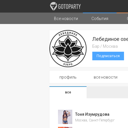
Все новости
События
Города
Музыка
Типы стран
Лебединое оз
Бар / Москва
Подписаться
профиль
все новости
все
Тоня Изумрудова
Москва, Санкт-Петербург