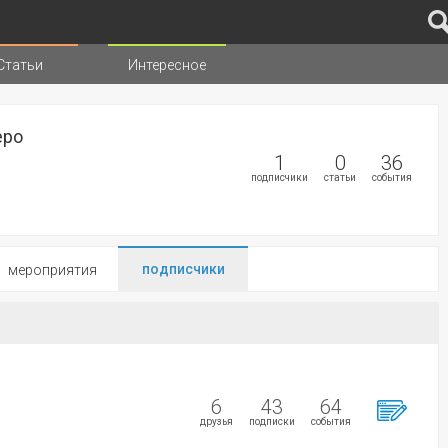
Статьи
Интересное
иц
еро
1
0
36
подписчики
статьи
события
подписчики
мероприятия
6
43
64
друзья
подписки
события