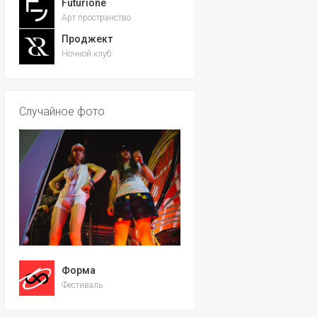
Futurione
Арт пространство
Проджект
Ночной клуб
Случайное фото
Форма
Фестиваль