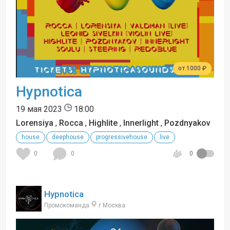
от 1000 ₽
Hypnotica
19 мая 2023
18:00
Lorensiya
,
Rocca
,
Highlite
,
Innerlight
,
Pozdnyakov
house
deephouse
progressivehouse
live
0
0
0
Hypnotica
Промокоманда
г Москва