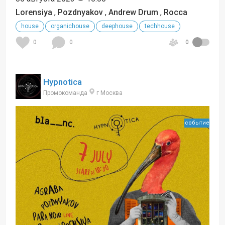
Lorensiya
,
Pozdnyakov
,
Andrew Drum
,
Rocca
house
organichouse
deephouse
techhouse
0
0
0
Hypnotica
Промокоманда
г Москва
событие