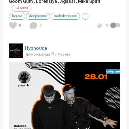
Goom Gum
,
Lorensiya
,
Agassi
,
Mike Spirit
+4 artist
house
deephouse
melodichouse
+
0
0
0
Hypnotica
Промокоманда
г Москва
событие