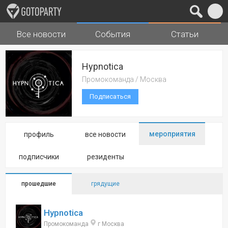
Все новости
События
Статьи
Города
Музыка
Hypnotica
Промокоманда / Москва
Подписаться
мероприятия
профиль
все новости
подписчики
резиденты
прошедшие
грядущие
Hypnotica
Промокоманда
г Москва