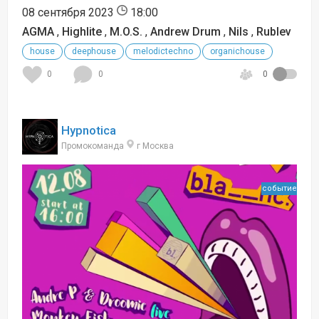
08 сентября 2023
18:00
AGMA
,
Highlite
,
M.O.S.
,
Andrew Drum
,
Nils
,
Rublev
house
deephouse
melodictechno
organichouse
0
0
0
Hypnotica
Промокоманда
г Москва
событие