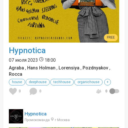
FREE
Hypnotica
07 июля 2023
18:00
Agraba
,
Hans Holman
,
Lorensiya
,
Pozdnyakov
,
Rocca
house
deephouse
techhouse
organichouse
+
0
0
0
Hypnotica
Промокоманда
г Москва