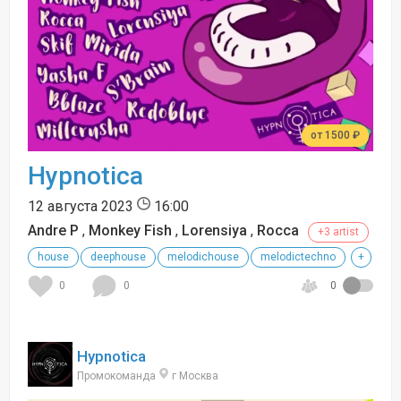
от 1500 ₽
Hypnotica
12 августа 2023
16:00
Andre P
,
Monkey Fish
,
Lorensiya
,
Rocca
+3 artist
house
deephouse
melodichouse
melodictechno
+
0
0
0
Hypnotica
Промокоманда
г Москва