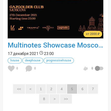
от 2000 ₽
Multinotes Showcase Moscow
17 декабря 2021
23:00
house
deephouse
progressivehouse
0
0
0
<<
<
1
2
4
5
6
7
8
>
>>