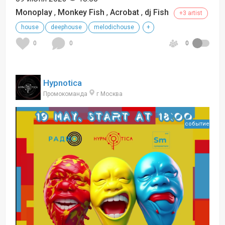
Monoplay
,
Monkey Fish
,
Acrobat
,
dj Fish
+3 artist
house
deephouse
melodichouse
+
0
0
0
Hypnotica
Промокоманда
г Москва
событие