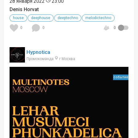
28 января 2022
23:00
Denis Horvat
house
deephouse
deeptechno
melodictechno
0
0
0
Hypnotica
Промокоманда
г Москва
событие