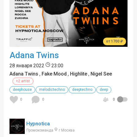
от 1700 ₽
Adana Twins
28 января 2022
23:00
Adana Twins
,
Fake Mood
,
Highlite
,
Nigel See
+2 artist
deephouse
melodictechno
deeptechno
deep
0
0
0
Hypnotica
Промокоманда
г Москва