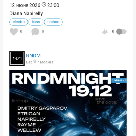
12 июня 2026
23:00
Diana Napirelly
electro
bass
techno
0
0
0
RNDM
Бар
г Москва
событие