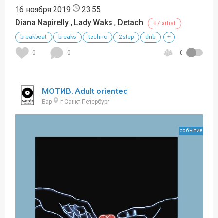
16 ноября 2019
23:55
Diana Napirelly
,
Lady Waks
,
Detach
+7 artist
breakbeat
breaks
techno
2step
dnb
+
0
0
0
МОТИВ. Adult oriented
Бар
г Санкт-Петербург
событие