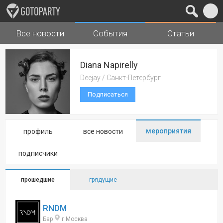
Все новости
События
Статьи
Города
Музыка
Diana Napirelly
Deejay / Санкт-Петербург
Подписаться
мероприятия
профиль
все новости
подписчики
прошедшие
грядущие
RNDM
Бар
г Москва