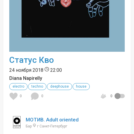
Статус Кво
24 ноября 2018
22:00
Diana Napirelly
electro
techno
deephouse
house
0
0
0
МОТИВ. Adult oriented
Бар
г Санкт-Петербург