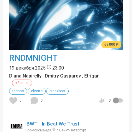
от 800 ₽
RNDMNIGHT
19 декабря 2025
23:00
Diana Napirelly
,
Dmitry Gasparov
,
Etrigan
+2 artist
techno
electro
breakbeat
0
0
0
IBWT - In Beat We Trust
Промокоманда
г Санкт-Петербург