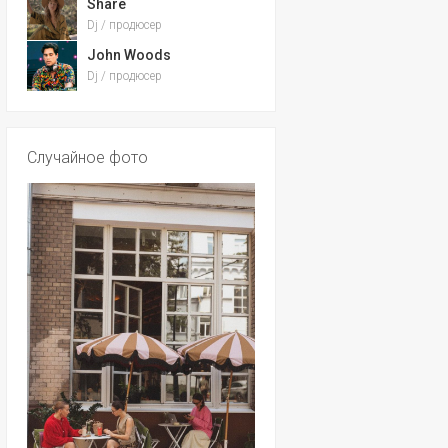
Share
Dj / продюсер
John Woods
Dj / продюсер
Случайное фото