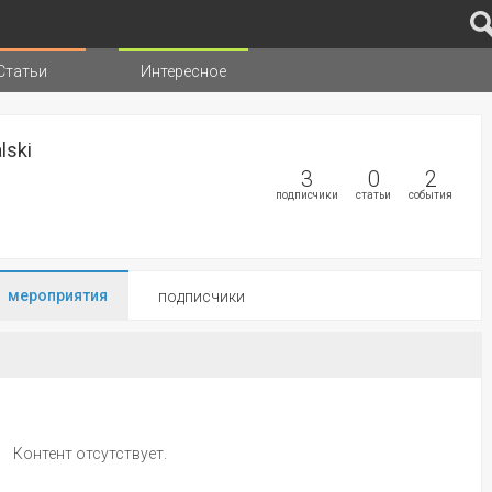
Статьи
Интересное
иц
lski
3
0
2
подписчики
статьи
события
мероприятия
подписчики
Контент отсутствует.