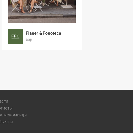
Flaner & Fonoteca
Бар
еста
ртисты
ромокоманды
бъекты