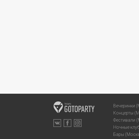
Вечеринки (
Концерты (
Фестивали 
Ночные клу
Бары (Моск