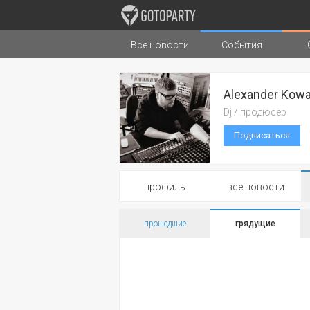
Все новости
События
Города
Музыка
Типы стран
Alexander Kowa
Dj / продюсер
Подписаться
профиль
все новости
прошедшие
грядущие