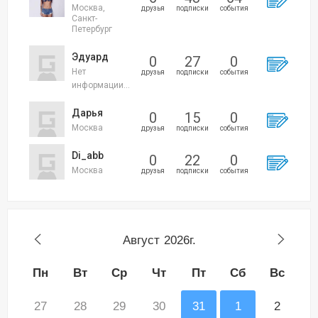
Москва,
друзья
подписки
события
Санкт-
Петербург
Эдуард
0
27
0
Нет
друзья
подписки
события
информации...
Дарья
0
15
0
Москва
друзья
подписки
события
Di_abb
0
22
0
Москва
друзья
подписки
события
Август
2026г.
Пн
Вт
Ср
Чт
Пт
Сб
Вс
27
28
29
30
31
1
2