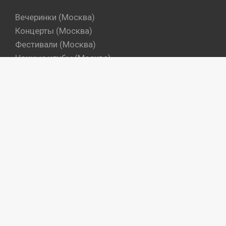
Вечеринки (Москва)
Концерты (Москва)
Фестивали (Москва)
Ночные клубы (Москва)
Бары (Москва)
Dj's (Москва)
Вечеринки (Санкт-Петербург)
Концерты (Санкт-Петербург)
Фестивали (Санкт-Петербург)
Ночные клубы (Санкт-Петербург)
Бары (Санкт-Петербург)
Dj's (Санкт-Петербург)
Места
Артисты
Промокоманды