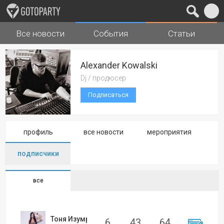
Все новости
События
Статьи
Города
Музыка
Alexander Kowalski
Dj / продюсер
Подписаться
профиль
все новости
мероприятия
подписчики
все
Тоня Изумрудова
6
43
64