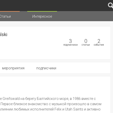
Статьи
Интересное
иц
lski
3
0
2
подписчики
статьи
события
мероприятия
подписчики
е Greifswald на берегу Балтийского моря, в 1986 вместе с
. Первое близкое знакомство с музыкой произошло в самом
лиянии любимых исполнителей Felix и Utah Saints и активно