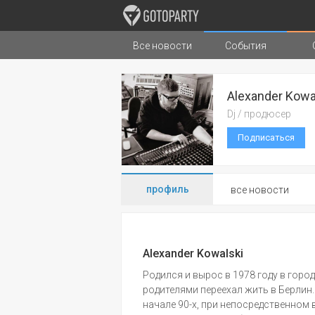
Все новости
События
Города
Музыка
Типы стран
Alexander Kowa
Dj / продюсер
Подписаться
профиль
все новости
Alexander Kowalski
Родился и вырос в 1978 году в город
родителями переехал жить в Берлин
начале 90-х, при непосредственном в