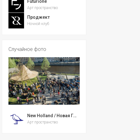
Futurione
Арт пространство
Проджект
Ночной клуб
Случайное фото
New Holland / Новая Голландия
Арт пространство