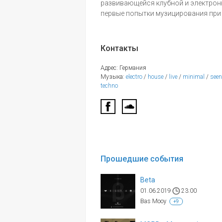
развивающейся клубной и электронн
первые попытки музицирования пр
Контакты
Адрес: Германия
Музыка:
electro
/
house
/
live
/
minimal
/
seen
techno
Прошедшие события
Beta
01.06.2019
23:00
Bas Mooy
+9