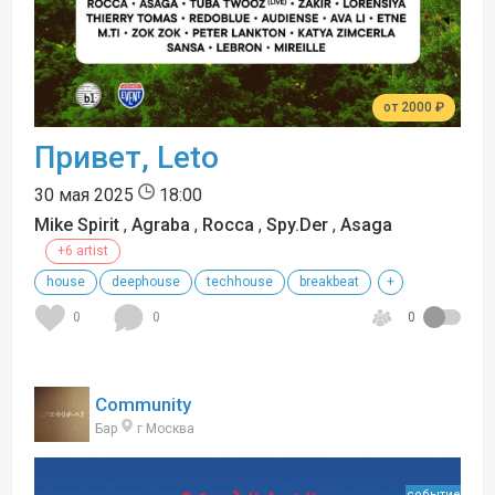
от 2000 ₽
Привет, Leto
30 мая 2025
18:00
Mike Spirit
,
Agraba
,
Rocca
,
Spy.Der
,
Asaga
+6 artist
house
deephouse
techhouse
breakbeat
+
0
0
0
Community
Бар
г Москва
событие