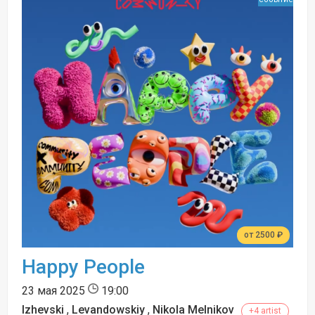
от 2500 ₽
Happy People
23 мая 2025
19:00
Izhevski
,
Levandowskiy
,
Nikola Melnikov
+4 artist