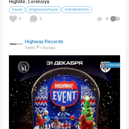
Highlite
,
Lorensiya
house
progressivehouse
melodictechno
0
0
0
Highway Records
Лейбл
г Москва
событие