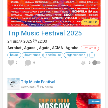
от 5000 ₽
Trip Music Festival 2025
24 июля 2025
22:00
Acrobat
,
Agassi
,
Agata
,
AGMA
,
Agraba
+26 artist
house
downtempo
deephouse
organichouse
+
0
0
0
Trip Music Festival
Фестиваль
г Москва
событие