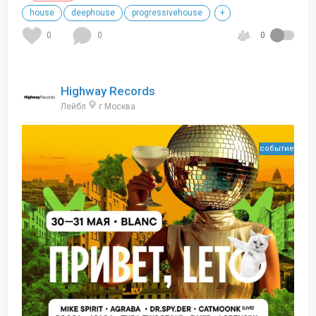
house
deephouse
progressivehouse
+
0
0
0
Highway Records
Лейбл
г Москва
событие