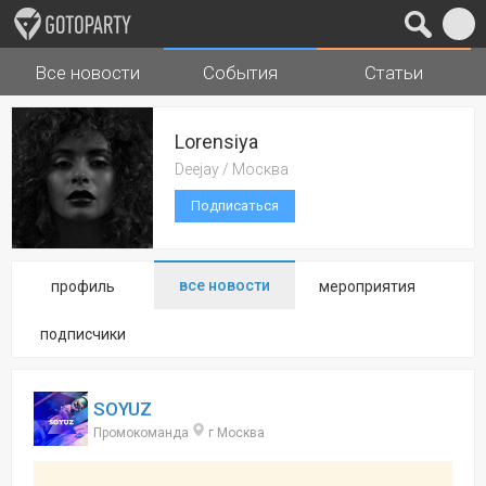
Все новости
События
Статьи
Города
Музыка
Lorensiya
Deejay / Москва
Подписаться
все новости
профиль
мероприятия
подписчики
SOYUZ
Промокоманда
г Москва