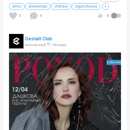
ethno
downtempo
chillrave
organichouse
+
0
0
0
Gestalt Club
Ночной клуб
г Москва
событие