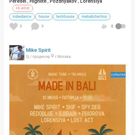
Peredel
,
Highlite
,
Pozdnyakov
,
Lorensiya
+6 artist
indiedance
house
techhouse
melodictechno
0
0
0
Mike Spirit
Dj / продюсер
г Москва
событие