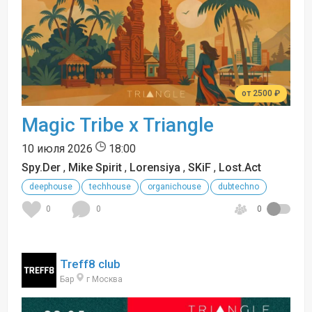
от 2500 ₽
Magic Tribe x Triangle
10 июля 2026
18:00
Spy.Der
,
Mike Spirit
,
Lorensiya
,
SKiF
,
Lost.Act
deephouse
techhouse
organichouse
dubtechno
0
0
0
Treff8 club
Бар
г Москва