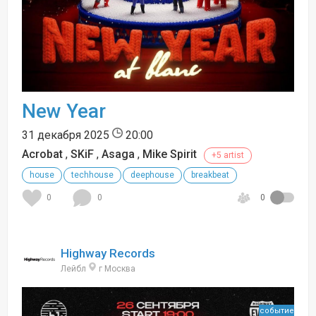
New Year
31 декабря 2025
20:00
Acrobat
,
SKiF
,
Asaga
,
Mike Spirit
+5 artist
house
techhouse
deephouse
breakbeat
0
0
0
Highway Records
Лейбл
г Москва
событие