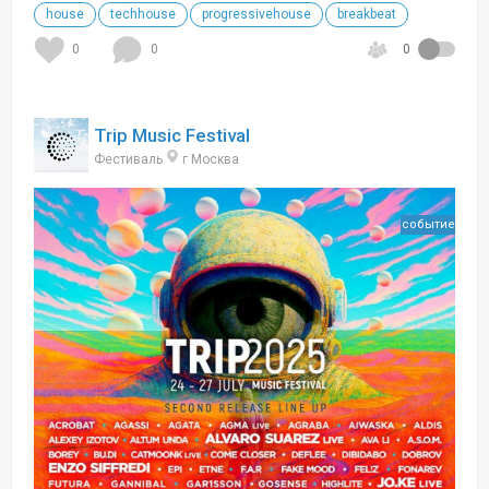
house
techhouse
progressivehouse
breakbeat
0
0
0
Trip Music Festival
Фестиваль
г Москва
событие