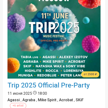
от 2500 ₽
Trip 2025 Official Pre-Party
11 июня 2025
18:00
Agassi
,
Agraba
,
Mike Spirit
,
Acrobat
,
SKiF
+6 artist