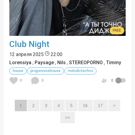
FREE
Club Night
12 апреля 2025
22:00
Lorensiya
,
Paysage
,
Nils
,
STEREOPORNO
,
Timmy
house
progressivehouse
melodictechno
0
0
0
1
2
3
4
5
16
17
>
>>