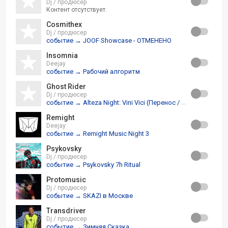
Dj / продюсер
Контент отсутствует.
Cosmithex
Dj / продюсер
событие → JOOF Showcase - ОТМЕНЕНО
Insomnia
Deejay
событие → Рабочий алгоритм
Ghost Rider
Dj / продюсер
событие → Alteza Night: Vini Vici (Перенос / Отмена)
Remight
Deejay
событие → Remight Music Night 3
Psykovsky
Dj / продюсер
событие → Psykovsky 7h Ritual
Protomusic
Dj / продюсер
событие → SKAZI в Москве
Transdriver
Dj / продюсер
событие → Зимняя Сказка