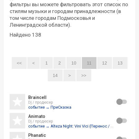
фильтры вы можете фильтровать этот список по
стилям музыки и городам принадлежности (в
том числе городам Подмосковья и
Ленинградской области).
Найдено 138
<<
<
1
2
10
11
12
13
14
>
>>
Braincell
Dj / продюсер
событие → ПриСказка
Animato
Dj / продюсер
событие → Alteza Night: Vini Vici (Перенос / Отмена)
Phanatic