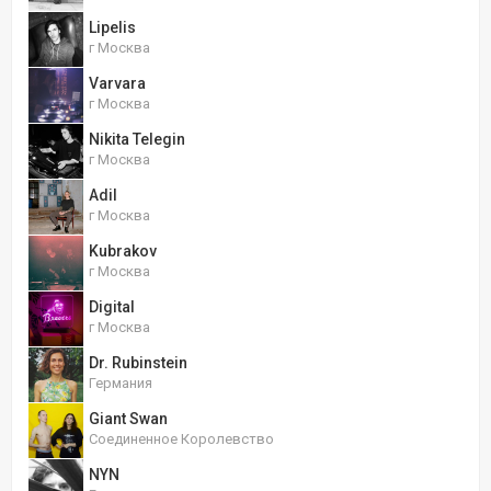
Lipelis
г Москва
Varvara
г Москва
Nikita Telegin
г Москва
Adil
г Москва
Kubrakov
г Москва
Digital
г Москва
Dr. Rubinstein
Германия
Giant Swan
Соединенное Королевство
NYN