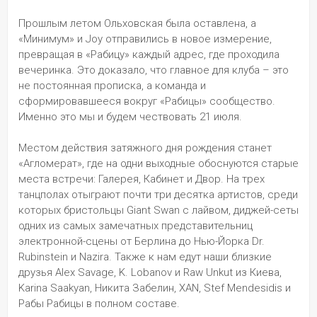
Прошлым летом Ольховская была оставлена, а 
«Минимум» и Joy отправились в новое измерение, 
превращая в «Рабицу» каждый адрес, где проходила 
вечеринка. Это доказало, что главное для клуба – это 
не постоянная прописка, а команда и 
сформировавшееся вокруг «Рабицы» сообщество. 
Именно это мы и будем чествовать 21 июля. 
Местом действия затяжного дня рождения станет 
«Агломерат», где на одни выходные обоснуются старые 
места встречи: Галерея, Кабинет и Двор. На трех 
танцполах отыграют почти три десятка артистов, среди 
которых бристольцы Giant Swan с лайвом, диджей-сеты 
одних из самых замечатных представительниц 
электронной-сцены от Берлина до Нью-Йорка Dr. 
Rubinstein и Nazira. Также к нам едут наши близкие 
друзья Alex Savage, K. Lobanov и Raw Unkut из Киева, 
Karina Saakyan, Никита Забелин, XAN, Stef Mendesidis и 
Рабы Рабицы в полном составе.