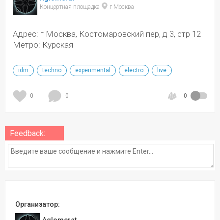
Концертная площадка 
 г Москва
Адрес: г Москва, Костомаровский пер, д 3, стр 12
Метро: Курская
idm
techno
experimental
electro
live
0
0
0
Feedback:
Организатор: