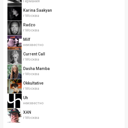
Германия
Karina Saakyan
г Москва
Radzo
г Москва
Milf
неизвестно
Current Call
г Москва
Dasha Mamba
г Москва
Okkultative
г Москва
Uh
неизвестно
XAN
г Москва