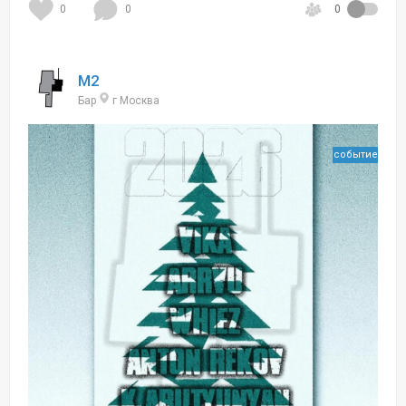
0
0
0
M2
Бар
г Москва
событие