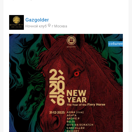
Gazgolder
Ночной клуб
г Москва
событие