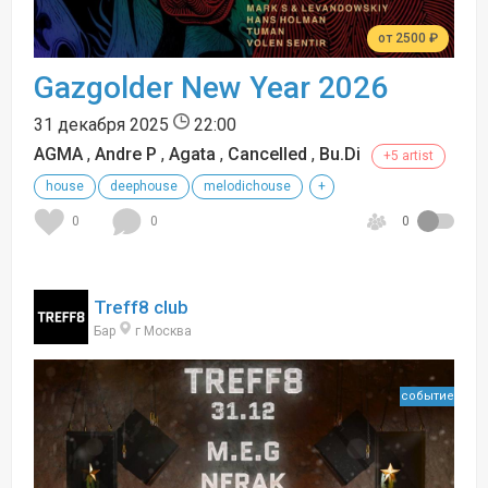
от 2500 ₽
Gazgolder New Year 2026
31 декабря 2025
22:00
AGMA
,
Andre P
,
Agata
,
Cancelled
,
Bu.Di
+5 artist
house
deephouse
melodichouse
+
0
0
0
Treff8 club
Бар
г Москва
событие