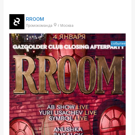
RROOM
Промокоманда
г Москва
событие