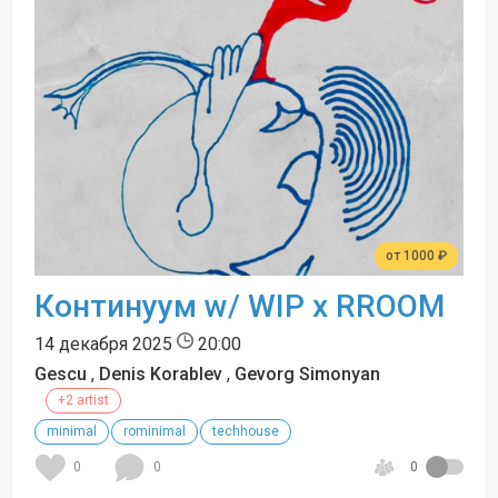
от 1000 ₽
Континуум w/ WIP x RROOM
14 декабря 2025
20:00
Gescu
,
Denis Korablev
,
Gevorg Simonyan
+2 artist
minimal
rominimal
techhouse
0
0
0