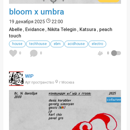
bloom x umbra
19 декабря 2025
22:00
Abelle
,
Evidance
,
Nikita Telegin
,
Katsura
,
peach
touch
house
techhouse
ebm
acidhouse
electro
0
0
0
WIP
Арт пространство
г Москва
событие