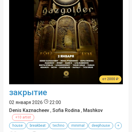
от 2000 ₽
закрытие
02 января 2026
22:00
Denis Kaznacheev
,
Sofia Rodina
,
Mashkov
+10 artist
house
breakbeat
techno
minimal
deephouse
+