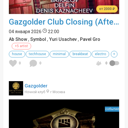
от 2000 ₽
Gazgolder Club Closing (Afterparty)
04 января 2026
22:00
Ab Show
,
Symbol
,
Yuri Usachev
,
Pavel Gro
+5 artist
house
techhouse
minimal
breakbeat
electro
+
0
0
0
Gazgolder
Ночной клуб
г Москва
событие