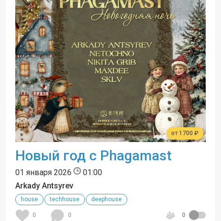
от 1700 ₽
Новый год с Phagamast
01 января 2026
01:00
Arkady Antsyrev
house
techhouse
deephouse
0
0
0