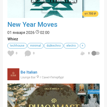
от 700 ₽
New Year Moves
01 января 2026
02:00
Whiez
techhouse
minimal
dubtechno
electro
+
0
0
0
Be Italian
Lounge Bar
г Санкт-Петербург
событие