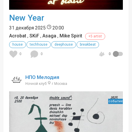
New Year
31 декабря 2025
20:00
Acrobat
,
SKiF
,
Asaga
,
Mike Spirit
+5 artist
house
techhouse
deephouse
breakbeat
0
0
0
НПО Мелодия
Ночной клуб
г Москва
событие