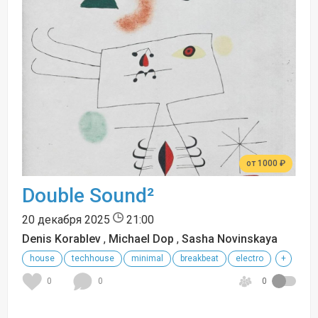
от 1000 ₽
Double Sound²
20 декабря 2025
21:00
Denis Korablev
,
Michael Dop
,
Sasha Novinskaya
house
techhouse
minimal
breakbeat
electro
+
0
0
0