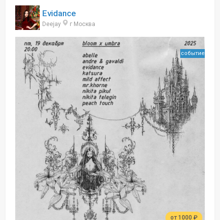
Evidance
Deejay
г Москва
событие
от 1000 ₽