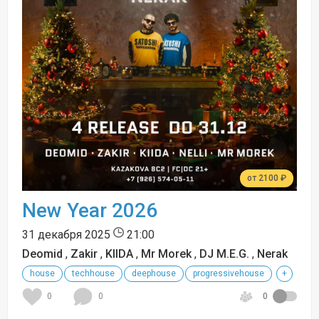
от 2100 ₽
New Year 2026
31 декабря 2025
21:00
Deomid
,
Zakir
,
KIIDA
,
Mr Morek
,
DJ M.E.G.
,
Nerak
house
techhouse
deephouse
progressivehouse
+
0
0
0