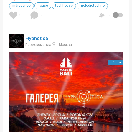
indiedance
house
techhouse
melodictechno
0
0
0
Hypnotica
Промокоманда
г Москва
событие