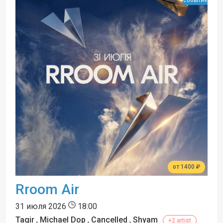
событие
от 1400 ₽
Rroom Air
31 июля 2026
18:00
Tagir
,
Michael Dop
,
Cancelled
,
Shyam
+2 artist