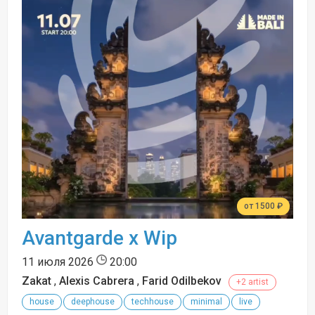
от 1500 ₽
Avantgarde x Wip
11 июля 2026
20:00
Zakat
,
Alexis Cabrera
,
Farid Odilbekov
+2 artist
house
deephouse
techhouse
minimal
live