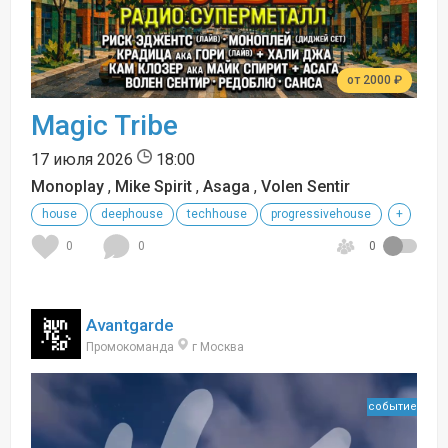
от 2000 ₽
Magic Tribe
17 июля 2026
18:00
Monoplay
,
Mike Spirit
,
Asaga
,
Volen Sentir
house
deephouse
techhouse
progressivehouse
+
0
0
0
Avantgarde
Промокоманда
г Москва
событие