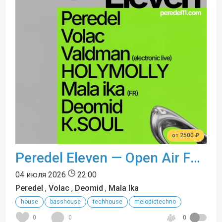
от 2500 ₽
Peredel Eleven — Open Air Festival
04 июля 2026
22:00
Peredel
,
Volac
,
Deomid
,
Mala Ika
house
basshouse
techhouse
melodictechno
0
0
0