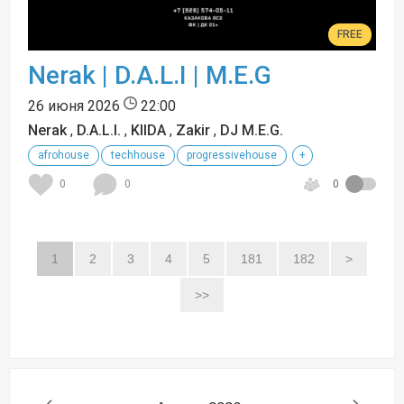
FREE
Nerak | D.A.L.I | M.E.G
26 июня 2026
22:00
Nerak
,
D.A.L.I.
,
KIIDA
,
Zakir
,
DJ M.E.G.
afrohouse
techhouse
progressivehouse
+
0
0
0
1
2
3
4
5
181
182
>
>>