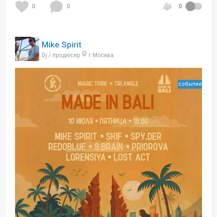
0
0
0
Mike Spirit
Dj / продюсер
г Москва
событие