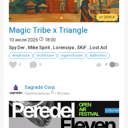
от 2500 ₽
Magic Tribe x Triangle
10 июля 2026
18:00
Spy.Der
,
Mike Spirit
,
Lorensiya
,
SKiF
,
Lost.Act
deephouse
techhouse
organichouse
dubtechno
0
0
0
Sagrado Corp.
Промокоманда
г Москва
событие