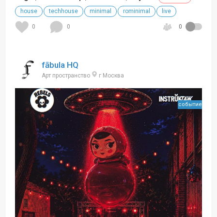
house
techhouse
minimal
rominimal
live
0
0
0
fābula HQ
Арт пространство
г Москва
событие