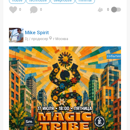
house
techhouse
deephouse
minimal
0
0
0
Mike Spirit
Dj / продюсер
г Москва
событие