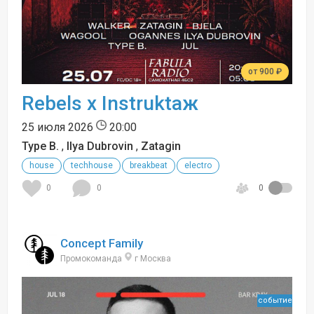
от 900 ₽
Rebels x Instruktaж
25 июля 2026
20:00
Type B.
,
Ilya Dubrovin
,
Zatagin
house
techhouse
breakbeat
electro
0
0
0
Concept Family
Промокоманда
г Москва
событие