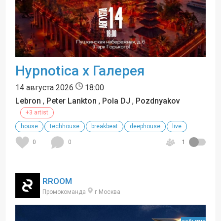
Hypnotica x Галерея
14 августа 2026
18:00
Lebron
,
Peter Lankton
,
Pola DJ
,
Pozdnyakov
+3 artist
house
techhouse
breakbeat
deephouse
live
0
0
1
RROOM
Промокоманда
г Москва