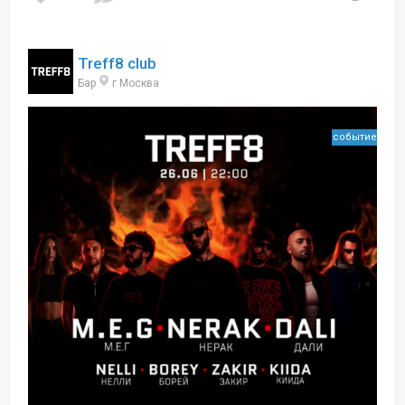
Treff8 club
Бар
г Москва
событие