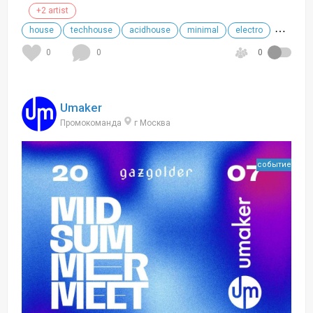
+2 artist
house
techhouse
acidhouse
minimal
electro
+
0
0
0
Umaker
Промокоманда
г Москва
событие