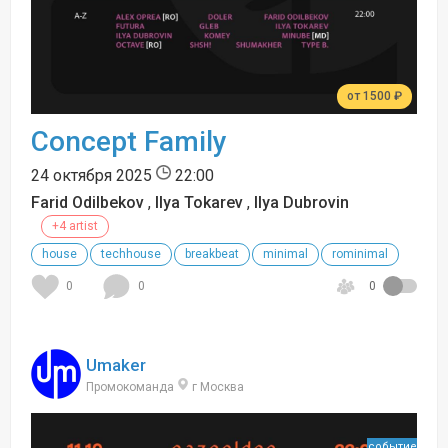
от 1500 ₽
Concept Family
24 октября 2025
22:00
Farid Odilbekov
,
Ilya Tokarev
,
Ilya Dubrovin
+4 artist
house
techhouse
breakbeat
minimal
rominimal
0
0
0
Umaker
Промокоманда
г Москва
событие