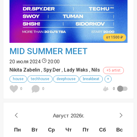
от 1500 ₽
MID SUMMER MEET
20 июля 2024
20:00
Nikita Zabelin
,
Spy.Der
,
Lady Waks
,
Nils
+5 artist
house
techhouse
deephouse
breakbeat
+
0
0
0
Август
2026г.
Пн
Вт
Ср
Чт
Пт
Сб
Вс