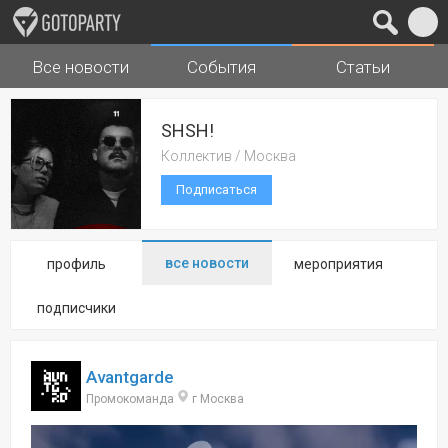
Все новости
События
Статьи
Города
Музыка
SHSH!
Коллектив / Москва
Подписаться
все новости
профиль
мероприятия
подписчики
Avantgarde
Промокоманда
г Москва