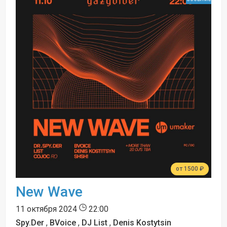
от 1500 ₽
New Wave
11 октября 2024
22:00
Spy.Der
,
BVoice
,
DJ List
,
Denis Kostytsin