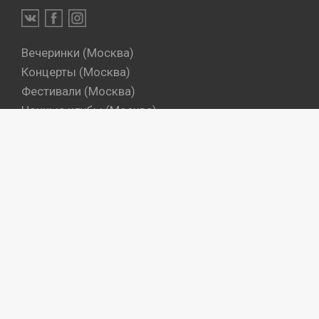
Вечеринки (Москва)
Концерты (Москва)
Фестивали (Москва)
Ночные клубы (Москва)
Бары (Москва)
Dj's (Москва)
Вечеринки (Санкт-Петербург)
Концерты (Санкт-Петербург)
Фестивали (Санкт-Петербург)
Ночные клубы (Санкт-Петербург)
Бары (Санкт-Петербург)
Dj's (Санкт-Петербург)
Места
Артисты