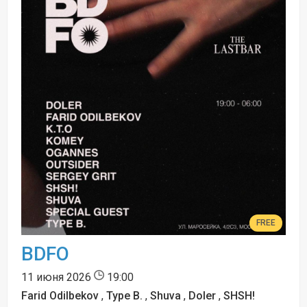
FREE
BDFO
11 июня 2026
19:00
Farid Odilbekov
,
Type B.
,
Shuva
,
Doler
,
SHSH!