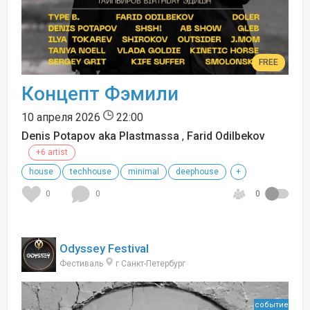
FREE
Концепт Фэмили
10 апреля 2026
22:00
Denis Potapov aka Plastmassa
,
Farid Odilbekov
+6 artist
house
techhouse
minimal
deephouse
+
0
0
0
Odyssey Festival
Фестиваль
г Санкт-Петербург
событие