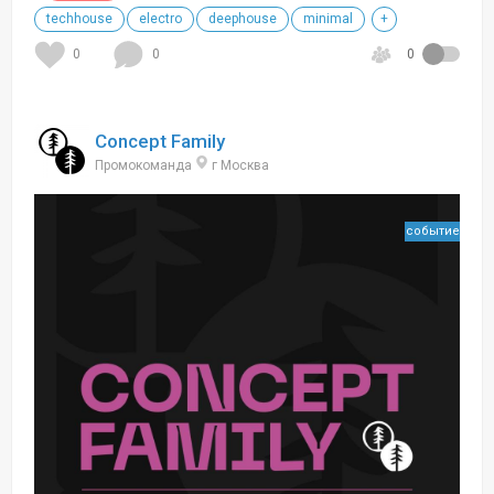
techhouse
electro
deephouse
minimal
+
0
0
0
Concept Family
Промокоманда
г Москва
событие