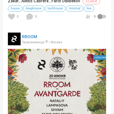
Zakat
,
Alexis Cabrera
,
Farid Odilbekov
+2 artist
house
deephouse
techhouse
minimal
live
0
0
0
RROOM
Промокоманда
г Москва
событие