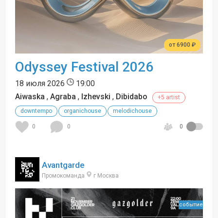
от 6900 ₽
Odyssey Festival 2026
18 июля 2026
19:00
Aiwaska
,
Agraba
,
Izhevski
,
Dibidabo
+5 artist
downtempo
organichouse
melodichouse
0
0
0
Avantgarde
Промокоманда
г Москва
событие