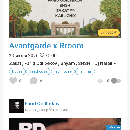
от 1000 ₽
Avantgarde x Rroom
20 июня 2026
20:00
Zakat
,
Farid Odilbekov
,
Shyam
,
SHSH!
,
Dj Natali F
house
deephouse
techhouse
minimal
0
0
0
Farid Odilbekov
Dj / продюсер
г Москва
событие