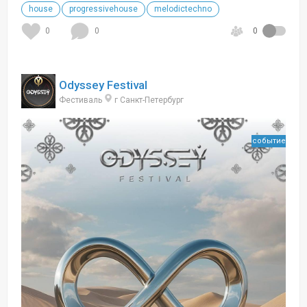
house
progressivehouse
melodictechno
0
0
0
Odyssey Festival
Фестиваль
г Санкт-Петербург
событие