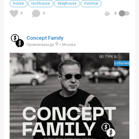
house
techhouse
deephouse
minimal
0
0
0
Concept Family
Промокоманда
г Москва
событие