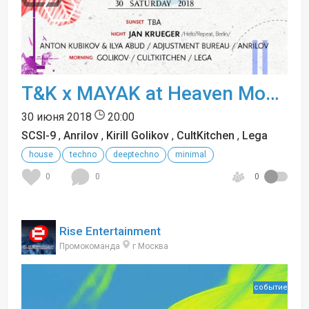
T&K x MAYAK at Heaven Moscow
30 июня 2018
20:00
SCSI-9
,
Anrilov
,
Kirill Golikov
,
CultKitchen
,
Lega
house
techno
deeptechno
minimal
0
0
0
Rise Entertainment
Промокоманда
г Москва
событие