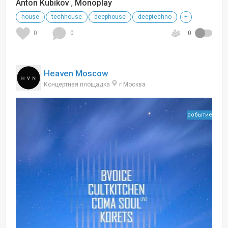
Anton Kubikov
,
Monoplay
house
techhouse
deephouse
deeptechno
+
0
0
0
Heaven Moscow
Концертная площадка
г Москва
событие