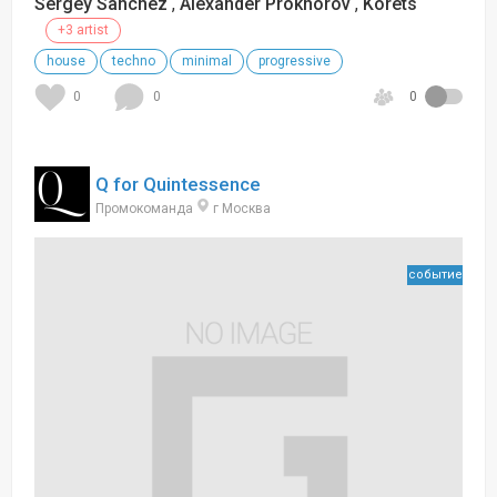
Sergey Sanchez
,
Alexander Prokhorov
,
Korets
+3 artist
house
techno
minimal
progressive
0
0
0
Q for Quintessence
Промокоманда
г Москва
событие