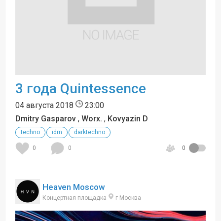
3 года Quintessence
04 августа 2018
23:00
Dmitry Gasparov
,
Worx.
,
Kovyazin D
techno
idm
darktechno
0
0
0
Heaven Moscow
Концертная площадка
г Москва