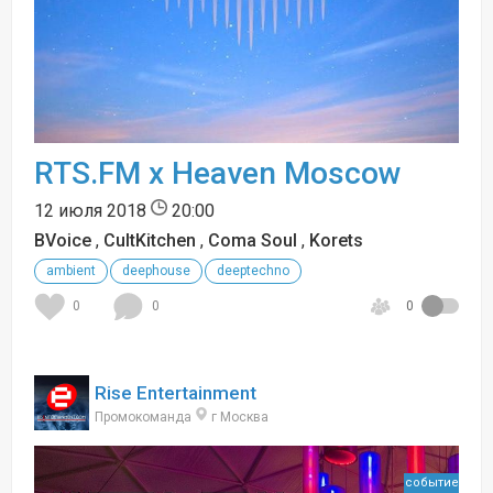
RTS.FM x Heaven Moscow
12 июля 2018
20:00
BVoice
,
CultKitchen
,
Coma Soul
,
Korets
ambient
deephouse
deeptechno
0
0
0
Rise Entertainment
Промокоманда
г Москва
событие