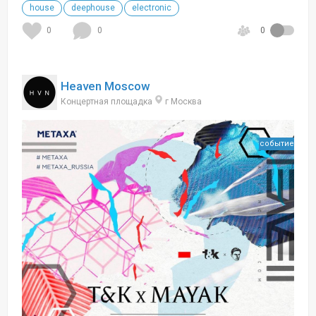
house
deephouse
electronic
0
0
0
Heaven Moscow
Концертная площадка
г Москва
событие