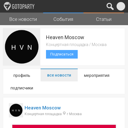
Все новости
События
Статьи
Города
Музыка
Heaven Moscow
Концертная площадка / Москва
Подписаться
все новости
профиль
мероприятия
подписчики
Heaven Moscow
Концертная площадка
г Москва